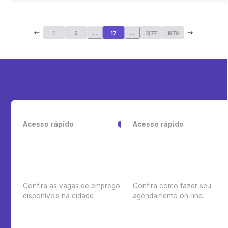
1
2
...
17
...
1877
1878
Acesso rápido
Acesso rápido
Confira as vagas de emprego
Confira como fazer seu
disponíveis na cidade
agendamento on-line.