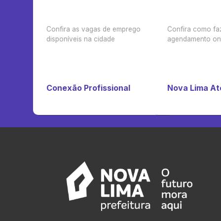
Confira as vagas de emprego
Confira como fa
disponíveis na cidade
agendamento on-
Conexão Profissional
Nova Lima A