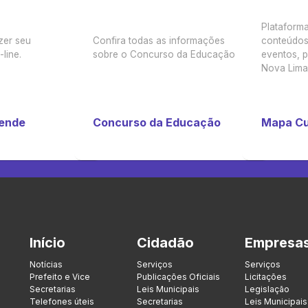
Plataforma
zer seu
Confira todas as informações
conteúdos 
line.
sobre o Concurso da Educação
eventos, p
Nova Lima
tende
Concurso da Educação
Mapa Cu
Início
Cidadão
Empresa
Notícias
Serviços
Serviços
Prefeito e Vice
Publicações Oficiais
Licitações
Secretarias
Leis Municipais
Legislação
Telefones úteis
Secretarias
Leis Municipais