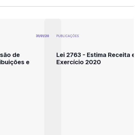
31/01/20
PUBLICAÇÕES
ssão de
Lei 2763 - Estima Receita 
ibuições e
Exercício 2020