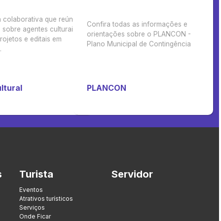
 colaborativa que reúne
Confira todas as informações e
sobre agentes culturais,
orientações sobre o PLANCON -
rojetos e editais em
Plano Municipal de Contingência
.
ltural
PLANCON
s
Turista
Servidor
Eventos
Atrativos turísticos
Serviços
Onde Ficar