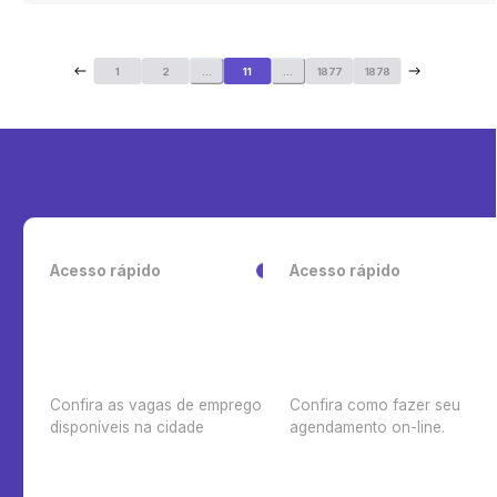
1
2
...
11
...
1877
1878
Acesso rápido
Acesso rápido
Confira as vagas de emprego
Confira como fazer seu
disponíveis na cidade
agendamento on-line.