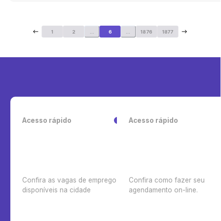
1
2
...
6
...
1876
1877
Acesso rápido
Acesso rápido
Confira as vagas de emprego
Confira como fazer seu
disponíveis na cidade
agendamento on-line.