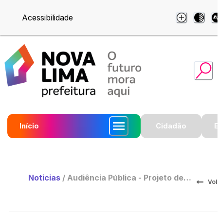
Acessibilidade
Início
Cidadão
Noticias
/
Audiência Pública - Projeto de
Vol
Lei de Diretrizes Orçamentária
2025