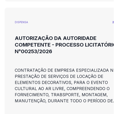
DISPENSA
2
AUTORIZAÇÃO DA AUTORIDADE
COMPETENTE - PROCESSO LICITATÓRI
N°00253/2026
CONTRATAÇÃO DE EMPRESA ESPECIALIZADA N
PRESTAÇÃO DE SERVIÇOS DE LOCAÇÃO DE
ELEMENTOS DECORATIVOS, PARA O EVENTO
CULTURAL AO AR LIVRE, COMPREENDENDO O
FORNECIMENTO, TRABSPORTE, MONTAGEM,
MANUTENÇÃO, DURANTE TODO O PERÍODO DE
REALIZAÇÃO DO EVENTO E DESMONTAGEM DO
EQUIPAMENTOS E ESTRUTURAS, PARA O EVE