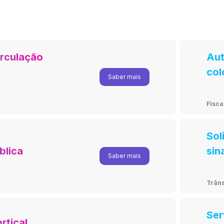
irculação
Aut
col
Saber mais
Fisca
Sol
blica
sin
Saber mais
púb
Trâns
Ser
rtical