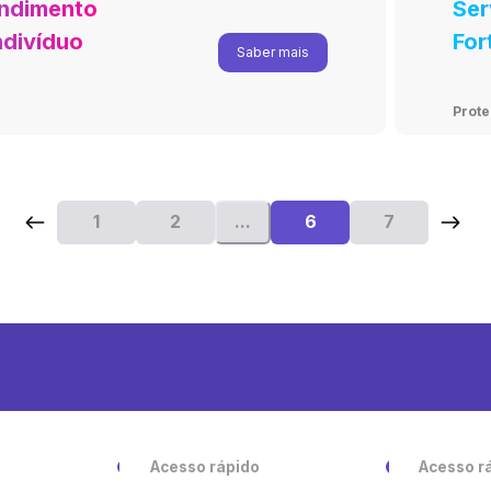
endimento
Ser
Indivíduos
For
Saber mais
Prot
1
2
...
6
7
Acesso rápido
Acesso r