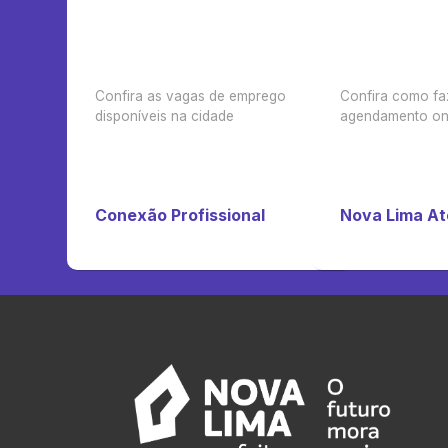
Confira as vagas de emprego
Confira como fa
disponíveis na cidade
agendamento on-
Conexão Profissional
Nova Lima A