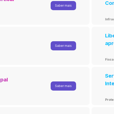
Con
Saber mais
Inf
Infra
Lib
s
apr
Saber mais
Fisca
Ser
pal
Int
Saber mais
Prot