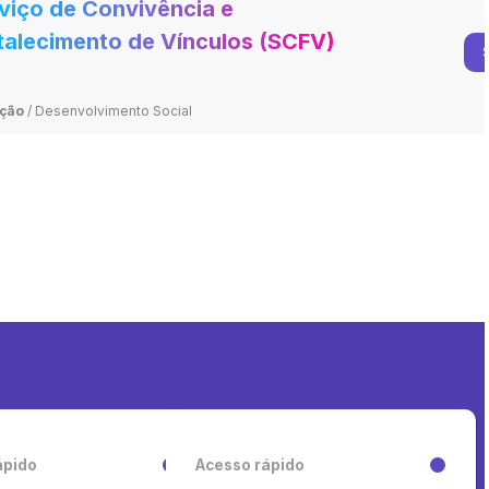
viço de Convivência e
talecimento de Vínculos (SCFV)
eção
/
Desenvolvimento Social
ápido
Acesso rápido