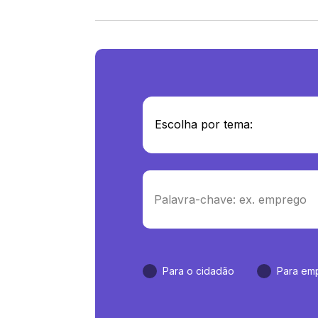
Para o cidadão
Para em