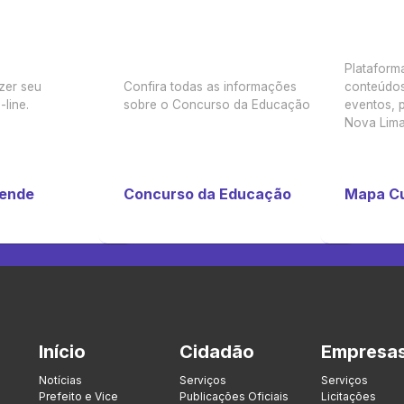
Plataform
zer seu
Confira todas as informações
conteúdos
line.
sobre o Concurso da Educação
eventos, p
Nova Lima
tende
Concurso da Educação
Mapa Cu
Início
Cidadão
Empresa
Notícias
Serviços
Serviços
Prefeito e Vice
Publicações Oficiais
Licitações