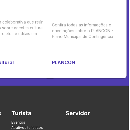
a colaborativa que reúne
Confira todas as informações e
 sobre agentes culturais,
orientações sobre o PLANCON -
rojetos e editais em
Plano Municipal de Contingência
.
ltural
PLANCON
s
Turista
Servidor
Eventos
Atrativos turísticos