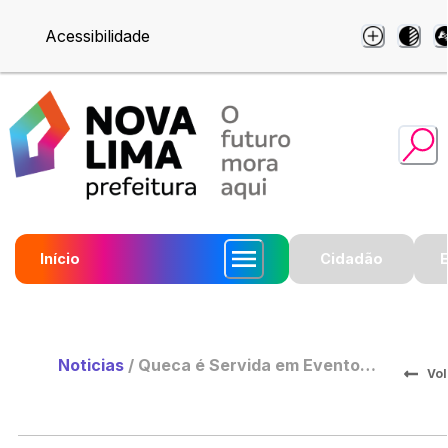
Acessibilidade
Início
Cidadão
Noticias
/
Queca é Servida em Evento
Vol
Comemorativo da Embaixada
Britânica