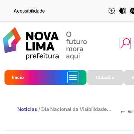
Acessibilidade
Início
Cidadão
Noticias
/
Dia Nacional da Visibilidade
Vol
Trans: Entenda Como Solicitar a
Troca do Nome Nos Documentos