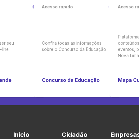
Acesso rápido
Acesso r
Plataforma
zer seu
Confira todas as informações
conteúdos 
line.
sobre o Concurso da Educação
eventos, p
Nova Lima
tende
Concurso da Educação
Mapa Cu
Início
Cidadão
Empresa