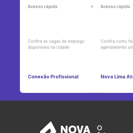
Acesso rápido
Acesso rápido
Confira as vagas de emprego
Confira como fa
disponíveis na cidade
agendamento on-
Conexão Profissional
Nova Lima A