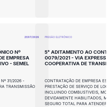
UNIDADES DE
ATIVIDADES EDUCATIVAS PRO
MUNICÍPIO DE
SECRETARIA MUNICIPAL DE SA
21/07/2026
PREGÃO ELETRÕNICO
ÔNICO Nº
5° ADITAMENTO AO CON
 DE EMPRESA
0079/2021 - VIA EXPRESS
VO - SEMEL
COOPERATIVA DE TRANS
Nº 31/2026 -
CONTRATAÇÃO DE EMPRESA ES
RA TRANSMISSÃO
PRESTAÇÃO DE SERVIÇO DE LO
INCLUINDO COMBUSTIVEIS, M
DEVIDAMENTE HABILITADOS, 
SEGURO TOTAL PARA ATENDER