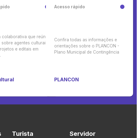
ápido
Acesso rápido
 colaborativa que reúne
Confira todas as informações e
sobre agentes culturais,
orientações sobre o PLANCON -
rojetos e editais em
Plano Municipal de Contingência
.
ltural
PLANCON
s
Turista
Servidor