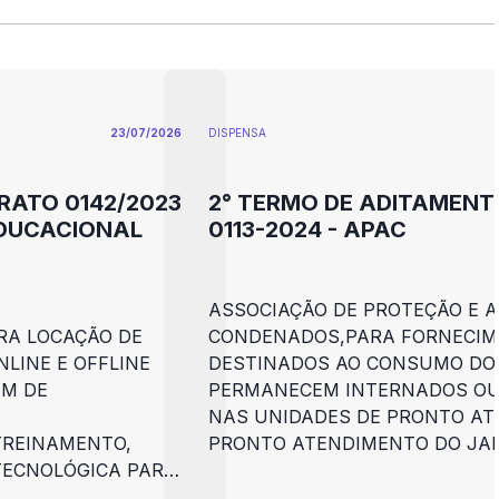
23/07/2026
DISPENSA
RATO 0142/2023
2° TERMO DE ADITAMEN
EDUCACIONAL
0113-2024 - APAC
ASSOCIAÇÃO DE PROTEÇÃO E A
RA LOCAÇÃO DE
CONDENADOS,PARA FORNECIM
NLINE E OFFLINE
DESTINADOS AO CONSUMO DOS
EM DE
PERMANECEM INTERNADOS O
NAS UNIDADES DE PRONTO AT
TREINAMENTO,
PRONTO ATENDIMENTO DO JA
TECNOLÓGICA PARA
CENTROS PSICOSSOCIAL (CAPS
DENADORES
DESTINADOS AOS PARTICIPANT