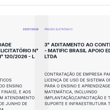
23/07/2026
PREGÃO ELETRÕNICO
DADE
3° ADITAMENTO AO CONT
LICITATÓRIO N°
- MATIFIC BRASIL APOIO 
 120/2026 - L
LTDA
CONTRATAÇÃO DE EMPRESA PA
TICOS
LICENÇA DE USO DE SISTEMA O
DO ENSINO
PARA O ENSINO E APRENDIZAG
FINAIS), E AOS
MATEMÁTICA, INCLUINDO
EM ATENDIMENTO
IMPLANTAÇÃO,CAPACITAÇÃO E 
8 DE JUNHO DE
SUPORTE E INFRAESTRUTURA 
MA.
ALUNOS,PROFESSORES, COOR