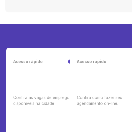
NACIONAL DE ALIMENTAÇÃO ESCOLAR (PNAE).
Acesso rápido
Acesso rápido
Confira as vagas de emprego
Confira como fazer seu
disponíveis na cidade
agendamento on-line.